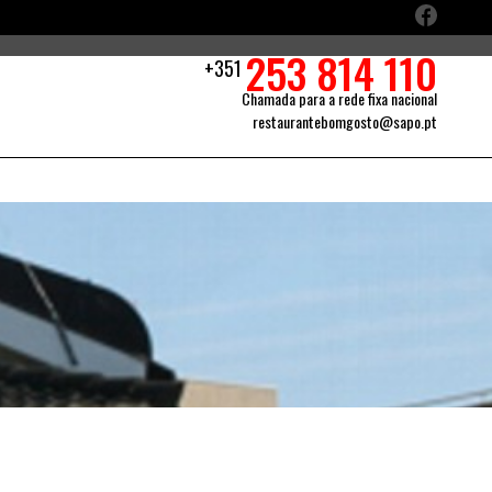
253 814 110
+351
Chamada para a rede fixa nacional
restaurantebomgosto@sapo.pt